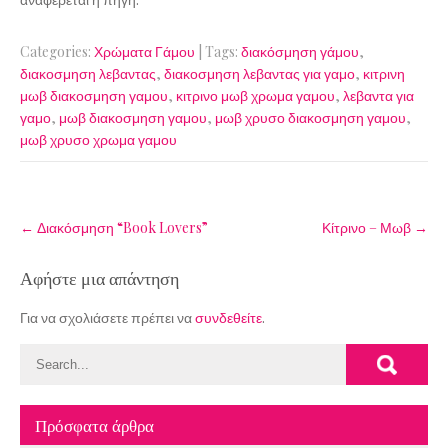
Categories:
Χρώματα Γάμου
| Tags:
διακόσμηση γάμου
,
διακοσμηση λεβαντας
,
διακοσμηση λεβαντας για γαμο
,
κιτρινη
μωβ διακοσμηση γαμου
,
κιτρινο μωβ χρωμα γαμου
,
λεβαντα για
γαμο
,
μωβ διακοσμηση γαμου
,
μωβ χρυσο διακοσμηση γαμου
,
μωβ χρυσο χρωμα γαμου
Post
←
Διακόσμηση “Book Lovers”
Κίτρινο – Μωβ
→
navigation
Αφήστε μια απάντηση
Για να σχολιάσετε πρέπει να
συνδεθείτε
.
Πρόσφατα άρθρα