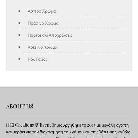
Άσπρο Χρώμα
Πράσινο Χρώμα
Πορτοκαλί Αποχρώσεις
Κόκκινο Χρώμα
Ροζ Γάμος
ABOUT US
Η El Creations & Event δημιουργήθηκε το 2015 με μεγάλη αγάπη
και μεράκι για την διακόσμηση του γάμου και την βάπτισης καθώς