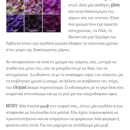
στυλ. Δίνει μία αίσθηση
glam
είτε στην διακόσμηση του
γάμου είτε του σπιτιού. Είναι
ένα χρώμα που έχει αρκετές
αποχρώσεις, το Λιλά, το
Βιολετί και μην ξεχνάμε την
Λεβάντα όπου έχει κερδίσει μεγάλο έδαφος τα τελευταία χρόνια
στον χώρο της διακόσμησης γάμου.
Αν αποφασίσετε να είναι το χρώμα του γάμους σας, μπορεί να
σταθεί είτε μόνο του, είτε να μπερδευτεί με τις ίδιες του τις
αποχρώσεις. Συνδυάστε το με το ανάλαφρο ύφος του κίτρινου, με
το επιβλητικό χρυσό ή ασημί, αν θέλετε να ανεβάσετε τον πήχη
του
elegant
ακόμα περισσότερο. Συνδυασμένο με το γκρι δίνει ένα
σοφιστικέ αποτέλεσμα και με το ροζ για πιο παιχνιδιάρικο ύφος
MUST
: Μία πινελιά
μωβ
στο νυφικό σας, όπως μία κορδέλα ή ένα
στεφανάκι με λουλούδια στα μαλλιά. Εάν έχετε παρανυφάκια να
πρωτοτυπήσουν και να τολμήσουν να φορέσουν λιλά φόρεμα ή
φούστα από τούλι. Για τον γαμπρό ας επιλέξουμε μία μωβ