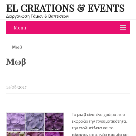
EL CREATIONS & EVENTS
Διοργάνωση Γάμων & Βαπτίσεων
Menu
Μωβ
Μωβ
14/08/2017
Το
μωβ
είναι ένα χρώμα που
εκφράζει την πνευματικότητα,
την
πολυτέλεια
και το
πλούτο,
αποπνέει
ηρεμία
και