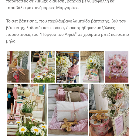
παρατάσεις σε vintage διάθεση, βαζάκια με γυψοφύλλη και
τσουβάλια με πανέμορφες Μαργαρίτες.
Το σετ βάπτισης, που περιλάμβανε λαμπάδα βάπτισης, βαλίτσα
βάπτισης, λαδοσέτ και κεράκια, διακοσμήθηκαν με ξύλινες
παραστάσεις του “Πύργου του Άιφελ” σε χρώματα μπεζ και σάπιο
μήλο.