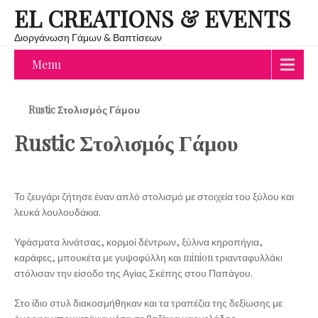
EL CREATIONS & EVENTS
Διοργάνωση Γάμων & Βαπτίσεων
Menu
Rustic Στολισμός Γάμου
Rustic Στολισμός Γάμου
Το ζευγάρι ζήτησε έναν απλό στολισμό με στοιχεία του ξύλου και
λευκά λουλουδάκια.
Υφάσματα λινάτσας, κορμοί δέντρων, ξύλινα κηροπήγια,
καράφες, μπουκέτα με γυψοφύλλη και minion τριανταφυλλάκι
στόλισαν την είσοδο της Αγίας Σκέπης στου Παπάγου.
Στο ίδιο στυλ διακοσμήθηκαν και τα τραπέζια της δεξίωσης με