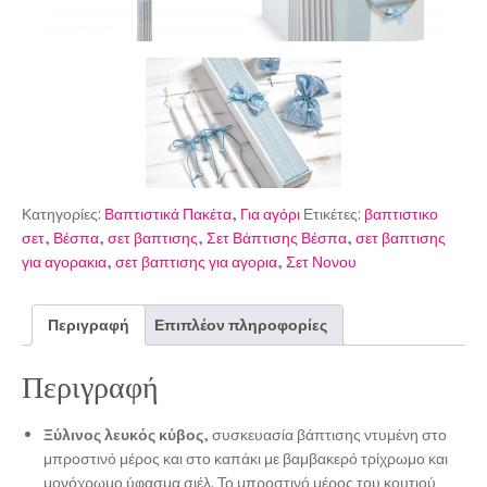
Κατηγορίες:
Βαπτιστικά Πακέτα
,
Για αγόρι
Ετικέτες:
βαπτιστικο
σετ
,
Βέσπα
,
σετ βαπτισης
,
Σετ Βάπτισης Βέσπα
,
σετ βαπτισης
για αγορακια
,
σετ βαπτισης για αγορια
,
Σετ Νονου
Περιγραφή
Επιπλέον πληροφορίες
Περιγραφή
Ξύλινος λευκός κύβος
, συσκευασία βάπτισης ντυμένη στο
μπροστινό μέρος και στο καπάκι με βαμβακερό τρίχρωμο και
μονόχρωμο ύφασμα σιέλ. Το μπροστινό μέρος του κουτιού