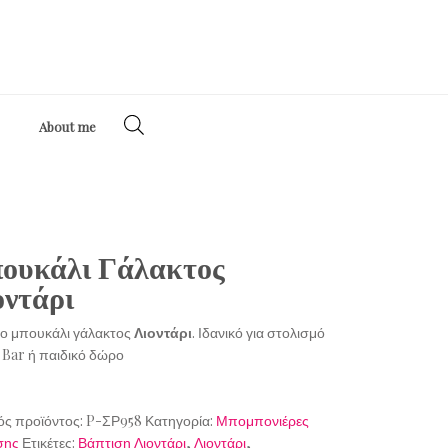
About me
ουκάλι Γάλακτος
οντάρι
νο μπουκάλι γάλακτος
Λιοντάρι
. Ιδανικό για στολισμό
 Bar ή παιδικό δώρο
ός προϊόντος:
P-ΣΡ958
Κατηγορία:
Μπομπονιέρες
σης
Ετικέτες:
Βάπτιση Λιοντάρι
,
Λιοντάρι
,