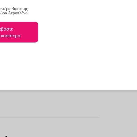
νιέρα Βάπτισης
ούρα Αεροπλάνο
αβάστε
ρισσότερα