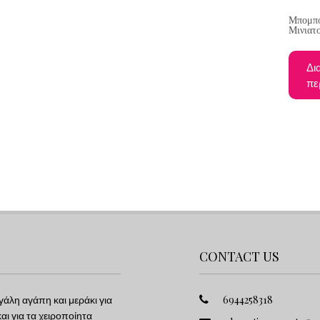
Μπομπο
Μινιατ
Δι
πε
CONTACT US
γάλη αγάπη και μεράκι για
6944258318
ι για τα χειροποίητα