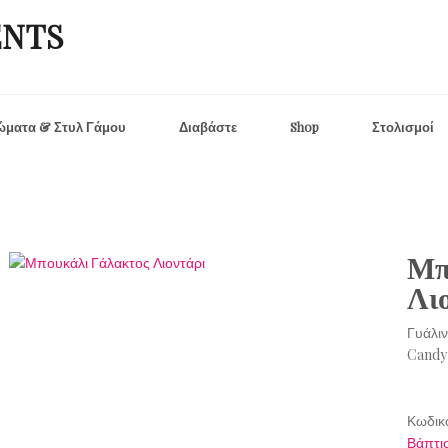
ENTS
ματα & Στυλ Γάμου
Διαβάστε
Shop
Στολισμοί
Μπ
Λι
Γυάλι
Candy
Κωδικ
Βάπτι