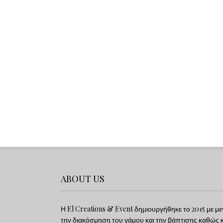
ABOUT US
Η El Creations & Event δημιουργήθηκε το 2015 με με
την διακόσμηση του γάμου και την βάπτισης καθώς κα