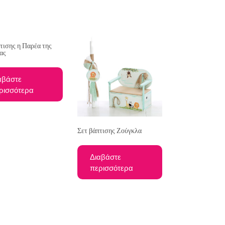
τισης η Παρέα της
ας
αβάστε
ρισσότερα
Σετ βάπτισης Ζούγκλα
Διαβάστε
περισσότερα