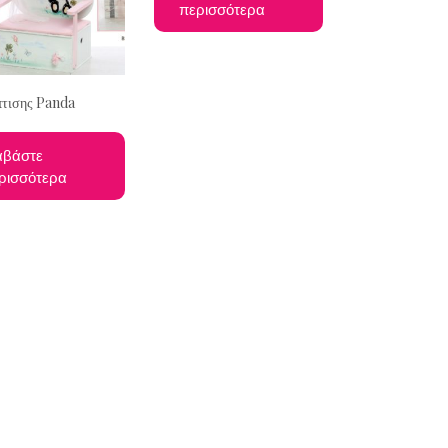
περισσότερα
πτισης Panda
αβάστε
ρισσότερα