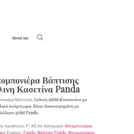
About me
ομπονιέρα Βάπτισης
λινη Κασετίνα Panda
ονιέρα Βάπτισης
Ξύλινη natural κασετίνα με
λικό κούμπωμα. Είναι διακοσμημένη με
όλλητο print Panda.
ός προϊόντος:
P- ΚΣ955
Κατηγορία:
Μπομπονιέρες
σης
Ετικέτες:
Panda
,
Βάπτιση Panda
,
Μπομπονιερα