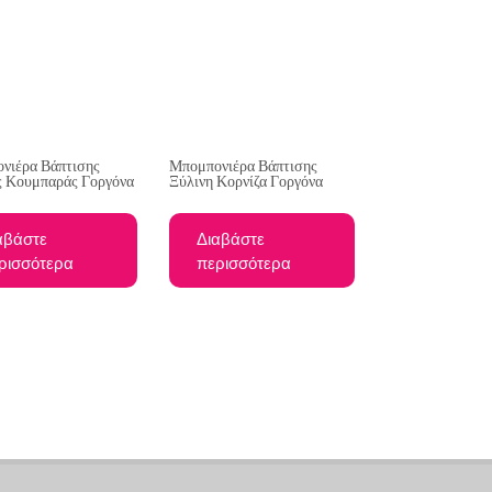
νιέρα Βάπτισης
Μπομπονιέρα Βάπτισης
ς Κουμπαράς Γοργόνα
Ξύλινη Κορνίζα Γοργόνα
αβάστε
Διαβάστε
ρισσότερα
περισσότερα