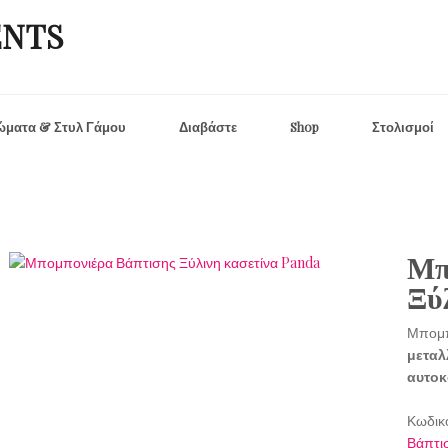
ENTS
ματα & Στυλ Γάμου
Διαβάστε
Shop
Στολισμοί
Μπ
Ξύ
Μπομπ
μεταλ
αυτοκ
Κωδικ
Βάπτι