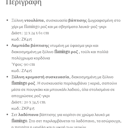
Περιγραφή
Ξύλινη
ντουλάπα
, συσκευασία
βάπτισης
ζωγραφισμένη στο
χέρι με flamingo ροζ και με σβησίματα λευκά-ροζ-γκρι
Διάστ.: 32 x 24 x 61 cm
κωδ.:
ΖΚ415
Λαμπάδα
βάπτισης
ντυμένη με ύφασμα γκρι και
διακοσμημένη με ξύλινο
flamingo
ροζ
, τούλι και πολλά
πολύχρωμα κορδόνια
Ύψος: 90 cm
κωδ.:
ΖΛ415
Ξύλινη κρεμαστή συσκευασία
, διακοσμημένη με ξύλινο
flamingo ροζ
. Η συσκευασία περιλαμβάνει 3 κεριά, σαπούνι
μέσα σε πουγκάκι και μπουκάλι λαδιού, όλα στολισμένα σε
αποχρώσεις ροζ-γκρι
Διάστ.: 20 x 34,5 cm.
κωδ.:
ΖΚΡ415
Σετ
λαδόπανα
βάπτισης για κορίτσι σε χρώμα λευκό με
flamingo
. Στο σετ περιλαμβάνεται το λαδόπανο, τα εσώρουχα,
η πετσέτα η μεγάλη και η μικρή των χεριών