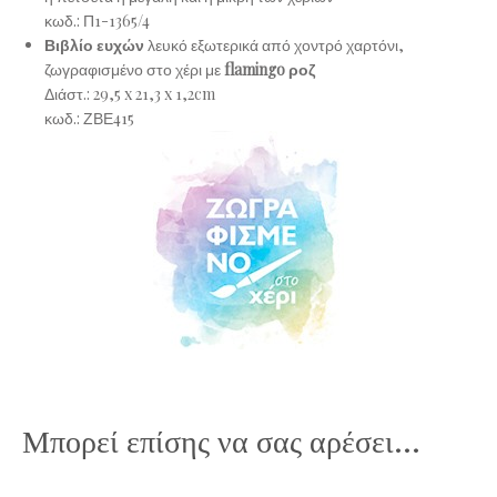
κωδ.:
Π1-1365/4
Βιβλίο
ευχών
λευκό εξωτερικά από χοντρό χαρτόνι,
ζωγραφισμένο στο χέρι με
flamingo ροζ
Διάστ.: 29,5 x 21,3 x 1,2cm
κωδ.:
ΖΒΕ415
Μπορεί επίσης να σας αρέσει…