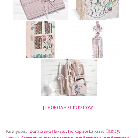
[ΠΡΟΒΟΛΉ SLIDESHOW]
Κατηγορίες:
Βαπτιστικά Πακέτα
,
Για κορίτσι
Ετικέτες:
Disney
,
minnie
,
βαπτιστικο σετ για κοριτσια
,
σετ βαπτισης
,
σετ βαπτισης