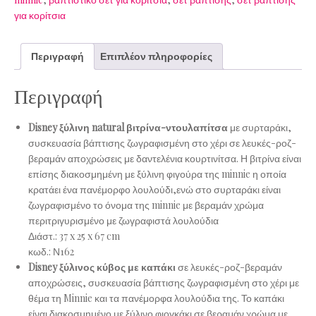
για κορίτσια
Περιγραφή
Επιπλέον πληροφορίες
Περιγραφή
Disney ξύλινη natural βιτρίνα-ντουλαπίτσα
με συρταράκι,
συσκευασία βάπτισης ζωγραφισμένη στο χέρι σε λευκές-ροζ-
βεραμάν αποχρώσεις με δαντελένια κουρτινίτσα. Η βιτρίνα είναι
επίσης διακοσμημένη με ξύλινη φιγούρα της minnie η οποία
κρατάει ένα πανέμορφο λουλούδι,ενώ στο συρταράκι είναι
ζωγραφισμένο το όνομα της minnie με βεραμάν χρώμα
περιτριγυρισμένο με ζωγραφιστά λουλούδια
Διάστ.: 37 x 25 x 67 cm
κωδ.:
Ν162
Disney ξύλινος κύβος με καπάκι
σε λευκές-ροζ-βεραμάν
αποχρώσεις, συσκευασία βάπτισης ζωγραφισμένη στο χέρι με
θέμα τη Minnie και τα πανέμορφα λουλούδια της. Το καπάκι
είναι διακοσμημένο με ξύλινο φιογκάκι σε βεραμάν χρώμα με