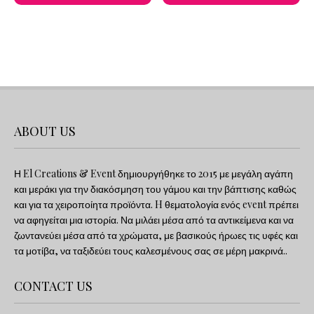
ABOUT US
Η El Creations & Event δημιουργήθηκε το 2015 με μεγάλη αγάπη
και μεράκι για την διακόσμηση του γάμου και την βάπτισης καθώς
και για τα χειροποίητα προϊόντα. H θεματολογία ενός event πρέπει
να αφηγείται μια ιστορία. Να μιλάει μέσα από τα αντικείμενα και να
ζωντανεύει μέσα από τα χρώματα, με βασικούς ήρωες τις υφές και
τα μοτίβα, να ταξιδεύει τους καλεσμένους σας σε μέρη μακρινά..
CONTACT US