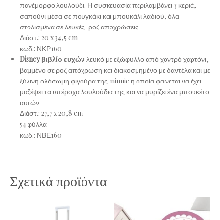
πανέμορφο λουλούδι. Η συσκευασία περιλαμβάνει 3 κεριά,
σαπούνι μέσα σε πουγκάκι και μπουκάλι λαδιού, όλα
στολισμένα σε λευκές-ροζ αποχρώσεις
Διάστ.: 20 x 34,5 cm
κωδ.:
ΝΚΡ160
Disney βιβλίο ευχών
λευκό με εξώφυλλο από χοντρό χαρτόνι,
βαμμένο σε ροζ απόχρωση και διακοσμημένο με δαντέλα και με
ξύλινη ολόσωμη φιγούρα της minnie η οποία φαίνεται να έχει
μαζέψει τα υπέροχα λουλούδια της και να μυρίζει ένα μπουκέτο
αυτών
Διάστ.: 27,7 x 20,8 cm
54 φύλλα
κωδ.:
ΝΒΕ160
Σχετικά προϊόντα