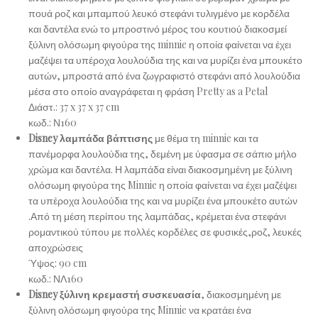
πουά ροζ και μπαμπού λευκό στεφάνι τυλιγμένο με κορδέλα
και δαντέλα ενώ το μπροστινό μέρος του κουτιού διακοσμεί
ξύλινη ολόσωμη φιγούρα της minnie η οποία φαίνεται να έχει
μαζέψει τα υπέροχα λουλούδια της και να μυρίζει ένα μπουκέτο
αυτών, μπροστά από ένα ζωγραφιστό στεφάνι από λουλούδια
μέσα στο οποίο αναγράφεται η φράση Pretty as a Petal
Διάστ.: 37 x 37 x 37 cm
κωδ.:
Ν160
Disney λαμπάδα βάπτισης
με θέμα τη minnie και τα
πανέμορφα λουλούδια της, δεμένη με ύφασμα σε σάπιο μήλο
χρώμα και δαντέλα. Η λαμπάδα είναι διακοσμημένη με ξύλινη
ολόσωμη φιγούρα της Minnie η οποία φαίνεται να έχει μαζέψει
τα υπέροχα λουλούδια της και να μυρίζει ένα μπουκέτο αυτών
.Από τη μέση περίπου της λαμπάδας, κρέμεται ένα στεφάνι
ρομαντικού τύπου με πολλές κορδέλες σε φυσικές,ροζ, λευκές
αποχρώσεις
Ύψος: 90 cm
κωδ.:
ΝΛ160
Disney ξύλινη κρεμαστή συσκευασία
, διακοσμημένη με
ξύλινη ολόσωμη φιγούρα της Minnie να κρατάει ένα