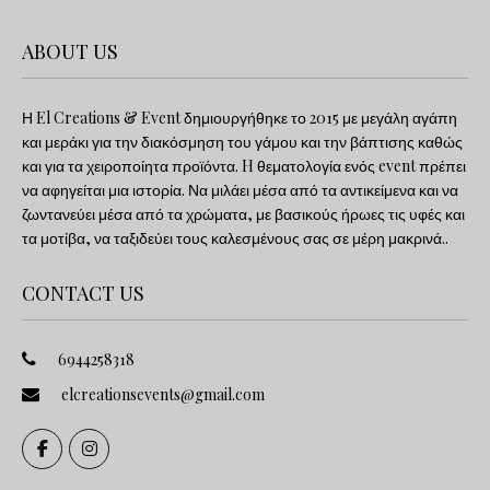
ABOUT US
Η El Creations & Event δημιουργήθηκε το 2015 με μεγάλη αγάπη
και μεράκι για την διακόσμηση του γάμου και την βάπτισης καθώς
και για τα χειροποίητα προϊόντα. H θεματολογία ενός event πρέπει
να αφηγείται μια ιστορία. Να μιλάει μέσα από τα αντικείμενα και να
ζωντανεύει μέσα από τα χρώματα, με βασικούς ήρωες τις υφές και
τα μοτίβα, να ταξιδεύει τους καλεσμένους σας σε μέρη μακρινά..
CONTACT US
6944258318
elcreationsevents@gmail.com