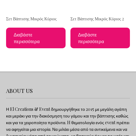
Σετ Βάπτισης Μικρός Κύριος
Σετ Βάπτισης Μικρός Κύριος 2
Διαβάστε
Διαβάστε
περισσότερα
περισσότερα
ABOUT US
Η El Creations & Event δημιουργήθηκε το 2015 με μεγάλη αγάπη
και μεράκι για την διακόσμηση του γάμου και την βάπτισης καθώς
και για τα χειροποίητα προϊόντα. H θεματολογία ενός event πρέπει
να αφηγείται μια ιστορία. Να μιλάει μέσα από τα αντικείμενα και να
ζωντανεύει μέσα από τα χρώματα, με βασικούς ήρωες τις υφές και