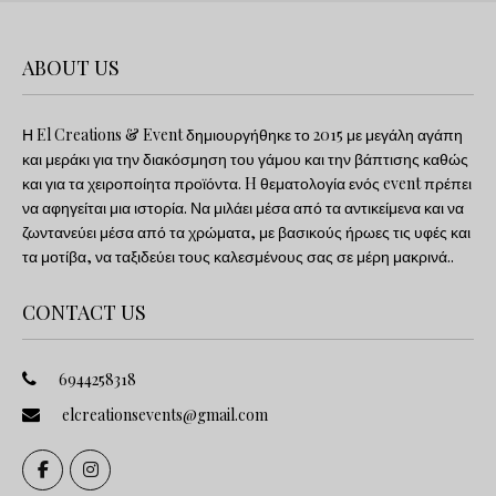
ABOUT US
Η El Creations & Event δημιουργήθηκε το 2015 με μεγάλη αγάπη
και μεράκι για την διακόσμηση του γάμου και την βάπτισης καθώς
και για τα χειροποίητα προϊόντα. H θεματολογία ενός event πρέπει
να αφηγείται μια ιστορία. Να μιλάει μέσα από τα αντικείμενα και να
ζωντανεύει μέσα από τα χρώματα, με βασικούς ήρωες τις υφές και
τα μοτίβα, να ταξιδεύει τους καλεσμένους σας σε μέρη μακρινά..
CONTACT US
6944258318
elcreationsevents@gmail.com