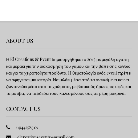
ABOUT US
Η El Creations & Event δημιουργήθηκε το 2015 με μεγάλη αγάπη
και μεράκι για την διακόσμηση του γάμου και την βάπτισης καθώς
και για τα χειροποίητα προϊόντα. H θεματολογία ενός event πρέπει
να αφηγείται μια ιστορία. Να μιλάει μέσα από τα αντικείμενα και να
ζωντανεύει μέσα από τα χρώματα, με βασικούς ήρωες τις υφές και
τα μοτίβα, να ταξιδεύει τους καλεσμένους σας σε μέρη μακρινά..
CONTACT US
6944258318
elcreationsevents@gmail.com