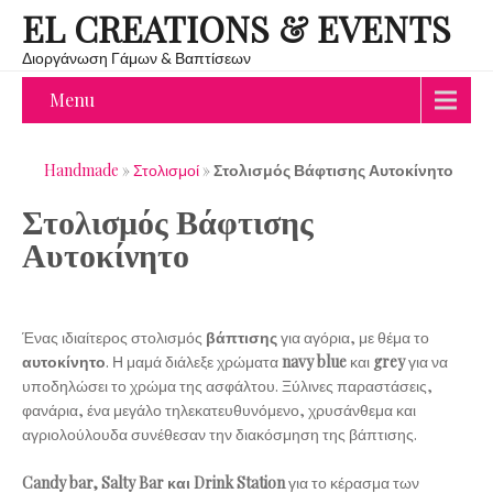
EL CREATIONS & EVENTS
Διοργάνωση Γάμων & Βαπτίσεων
Menu
Handmade
»
Στολισμοί
»
Στολισμός Βάφτισης Αυτοκίνητο
Στολισμός Βάφτισης
Αυτοκίνητο
Ένας ιδιαίτερος στολισμός
βάπτισης
για αγόρια, με θέμα το
αυτοκίνητο
. Η μαμά διάλεξε χρώματα
navy blue
και
grey
για να
υποδηλώσει το χρώμα της ασφάλτου. Ξύλινες παραστάσεις,
φανάρια, ένα μεγάλο τηλεκατευθυνόμενο, χρυσάνθεμα και
αγριολούλουδα συνέθεσαν την διακόσμηση της βάπτισης.
Candy bar, Salty Bar και Drink Station
για το κέρασμα των